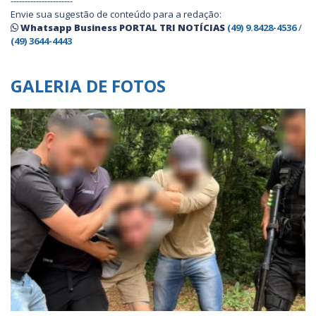
----------------------
Envie sua sugestão de conteúdo para a redação:
Whatsapp Business PORTAL TRI NOTÍCIAS
(49) 9.8428-4536
/
(49) 3644-4443
GALERIA DE FOTOS