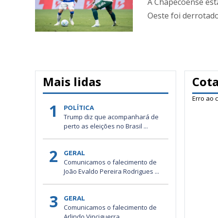
A Chapecoense está 
Oeste foi derrotado 
Mais lidas
Cot
Erro ao 
1
POLÍTICA
Trump diz que acompanhará de
perto as eleições no Brasil ...
2
GERAL
Comunicamos o falecimento de
João Evaldo Pereira Rodrigues ...
3
GERAL
Comunicamos o falecimento de
Arlindo Vinciguerra