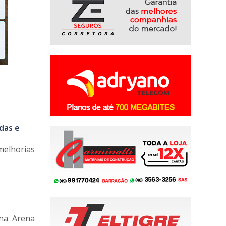
das e
melhorias
 na Arena