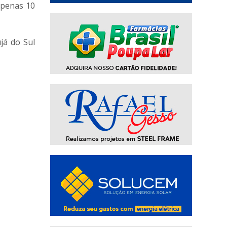
apenas 10
já do Sul