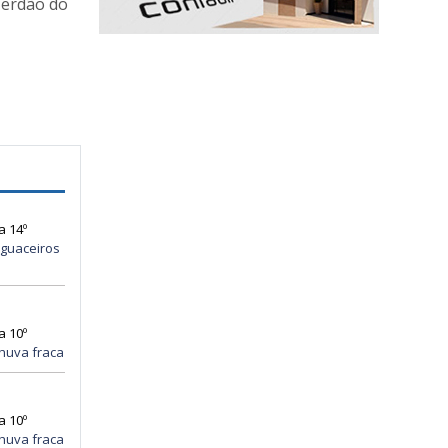
 Verdão do
a 14º
guaceiros
a 10º
huva fraca
a 10º
huva fraca