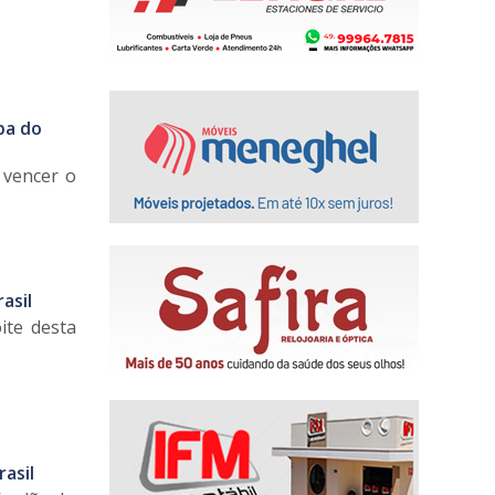
pa do
o vencer o
asil
ite desta
asil