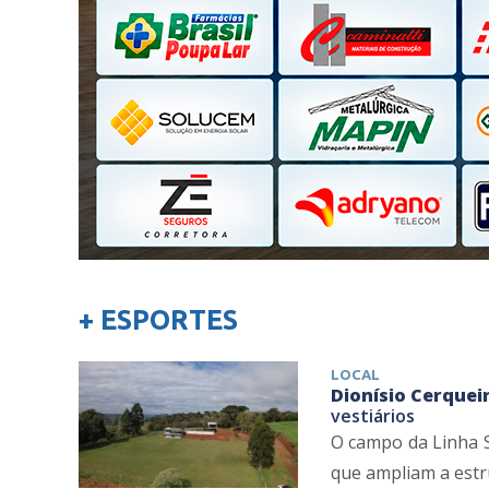
+ ESPORTES
LOCAL
Dionísio Cerqueir
vestiários
O campo da Linha S
que ampliam a estru