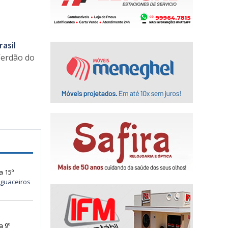
asil
 Verdão do
a 15º
guaceiros
a 9º