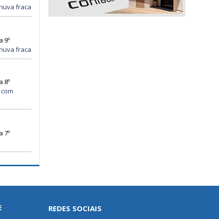
huva fraca
a 9º
huva fraca
a 8º
 com
a 7º
E
REDES SOCIAIS