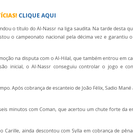
ÍCIAS!
CLIQUE AQUI
ou o título do Al-Nassr na liga saudita. Na tarde desta qui
istou o campeonato nacional pela décima vez e garantiu o
emoção na disputa com o Al-Hilal, que também entrou em 
são inicial, o Al-Nassr conseguiu controlar o jogo e co
empo. Após cobrança de escanteio de João Félix, Sadio Mané
seis minutos com Coman, que acertou um chute forte da e
o Carille, ainda descontou com Sylla em cobrança de pênal