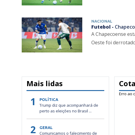
NACIONAL
Futebol -
Chapecoe
A Chapecoense está 
Oeste foi derrotado 
Mais lidas
Cot
Erro ao 
1
POLÍTICA
Trump diz que acompanhará de
perto as eleições no Brasil ...
2
GERAL
Comunicamos o falecimento de