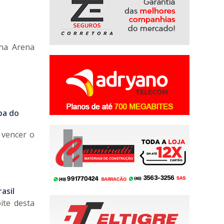
 na Arena
pa do
o vencer o
asil
ite desta