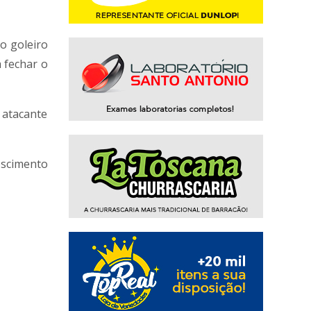
o goleiro
 fechar o
o atacante
escimento