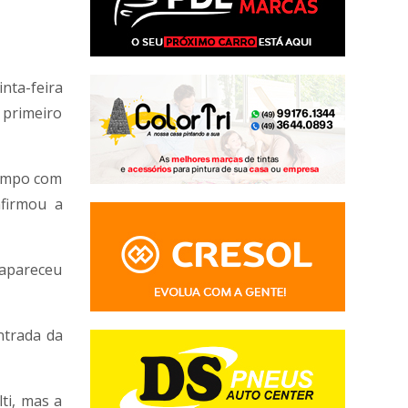
nta-feira
 primeiro
campo com
nfirmou a
 apareceu
ntrada da
ti, mas a