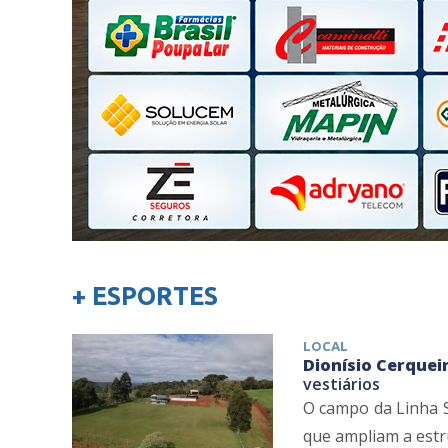
+ ESPORTES
LOCAL
Dionísio Cerqueir
vestiários
O campo da Linha S
que ampliam a estru