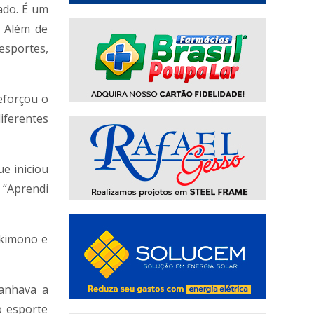
ado. É um
. Além de
esportes,
eforçou o
iferentes
e iniciou
 “Aprendi
 kimono e
panhava a
o esporte