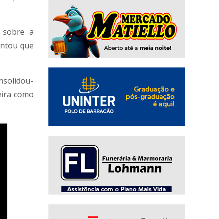
 sobre a
entou que
nsolidou-
eira como