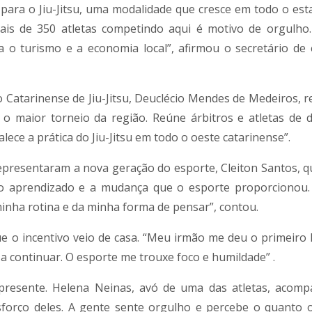
para o Jiu-Jitsu, uma modalidade que cresce em todo o est
 mais de 350 atletas competindo aqui é motivo de orgulho
 o turismo e a economia local”, afirmou o secretário de 
 Catarinense de Jiu-Jitsu, Deuclécio Mendes de Medeiros, r
o maior torneio da região. Reúne árbitros e atletas de d
talece a prática do Jiu-Jitsu em todo o oeste catarinense”.
epresentaram a nova geração do esporte, Cleiton Santos, qu
ou o aprendizado e a mudança que o esporte proporcionou.
a minha rotina e da minha forma de pensar”, contou.
ue o incentivo veio de casa. “Meu irmão me deu o primeiro
a continuar. O esporte me trouxe foco e humildade” .
presente. Helena Neinas, avó de uma das atletas, acom
esforço deles. A gente sente orgulho e percebe o quanto 