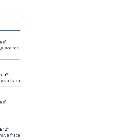
a 8º
guaceiros
a 10º
huva fraca
a 8º
a 12º
huva fraca