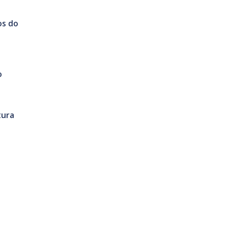
os do
o
tura