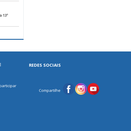
a 13º
E
REDES SOCIAIS
articipar
Compartilhe