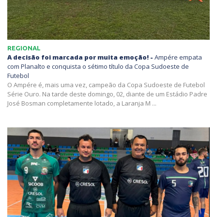
REGIONAL
A decisão foi marcada por muita emoção! -
Ampére empata
com Planalto e conquista o sétimo título da Copa Sudoeste de
Futebol
O Ampére é, mais uma vez, campeão da Copa Sudoeste de Futebol
Série Ouro. Na tarde deste domingo, 02, diante de um Estádio Padre
José Bosman completamente lotado, a Laranja M ...