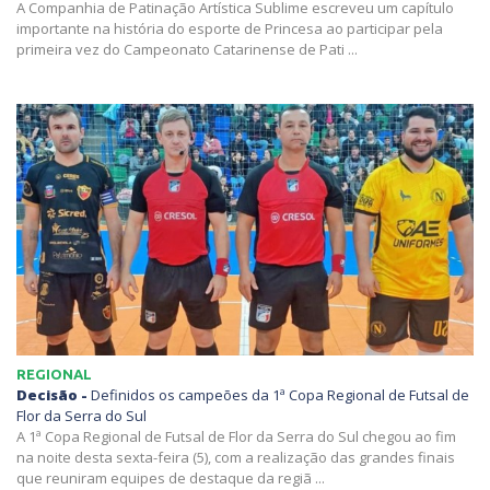
A Companhia de Patinação Artística Sublime escreveu um capítulo
importante na história do esporte de Princesa ao participar pela
primeira vez do Campeonato Catarinense de Pati ...
REGIONAL
Decisão -
Definidos os campeões da 1ª Copa Regional de Futsal de
Flor da Serra do Sul
A 1ª Copa Regional de Futsal de Flor da Serra do Sul chegou ao fim
na noite desta sexta-feira (5), com a realização das grandes finais
que reuniram equipes de destaque da regiã ...