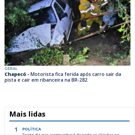
GERAL
Chapecó -
Motorista fica ferida após carro sair da
pista e cair em ribanceira na BR-282
Mais lidas
1
POLÍTICA
Trump diz que acompanhará de perto as eleições no