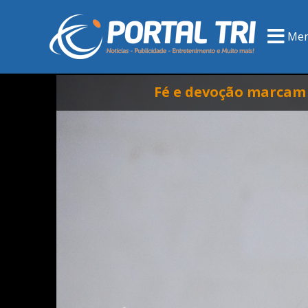
Me
Fé e devoção marcam a