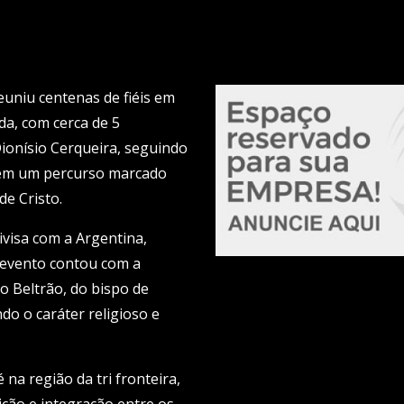
reuniu centenas de fiéis em
a, com cerca de 5
Dionísio Cerqueira, seguindo
 em um percurso marcado
e Cristo.
divisa com a Argentina,
 evento contou com a
o Beltrão, do bispo de
do o caráter religioso e
na região da tri fronteira,
ção e integração entre os