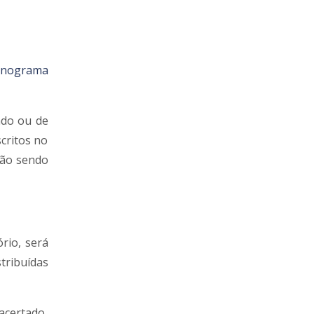
nograma
ado ou de
critos no
não sendo
ório, será
tribuídas
acertado,