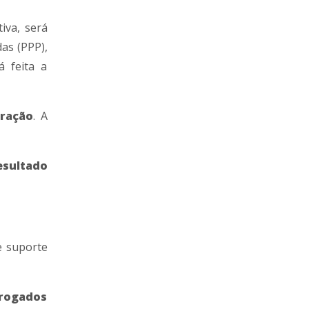
iva, será
as (PPP),
á feita a
eração
. A
esultado
e suporte
rrogados