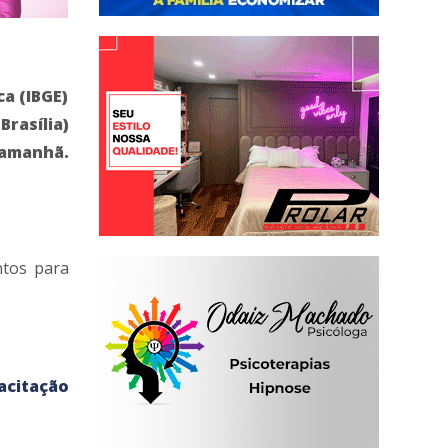
ca (IBGE)
Brasília)
é amanhã.
ntos para
acitação