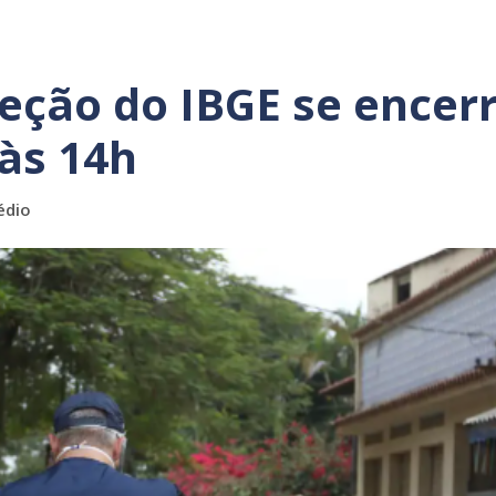
leção do IBGE se ence
 às 14h
édio