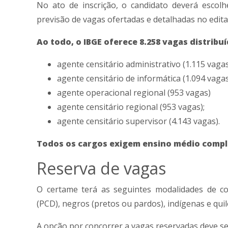
No ato de inscrição, o candidato deverá escolh
previsão de vagas ofertadas e detalhadas no edital
Ao todo, o IBGE oferece 8.258 vagas distribu
agente censitário administrativo (1.115 vagas
agente censitário de informática (1.094 vagas
agente operacional regional (953 vagas)
agente censitário regional (953 vagas);
agente censitário supervisor (4.143 vagas).
Todos os cargos exigem ensino médio compl
Reserva de vagas
O certame terá as seguintes modalidades de co
(PCD), negros (pretos ou pardos), indígenas e qui
A opção por concorrer a vagas reservadas deve se