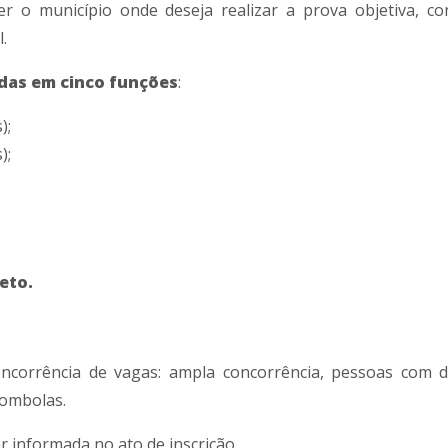
er o município onde deseja realizar a prova objetiva, c
.
ídas em cinco funções
:
);
);
eto.
ncorrência de vagas: ampla concorrência, pessoas com de
lombolas.
r informada no ato de inscrição.