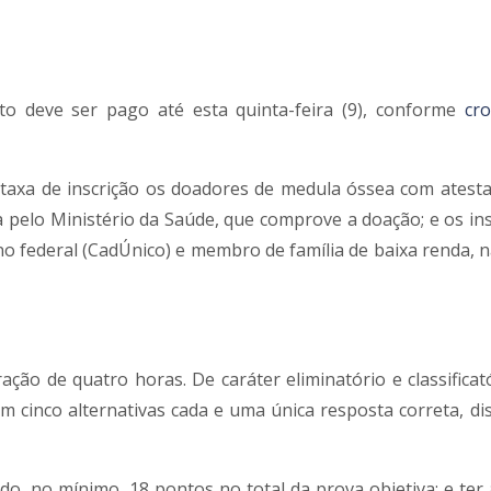
to deve ser pago até esta quinta-feira (9), conforme
cro
a taxa de inscrição os doadores de medula óssea com atest
 pelo Ministério da Saúde, que comprove a doação; e os ins
o federal (CadÚnico) e membro de família de baixa renda, 
ração de quatro horas. De caráter eliminatório e classificat
 cinco alternativas cada e uma única resposta correta, dis
do, no mínimo, 18 pontos no total da prova objetiva; e ter 