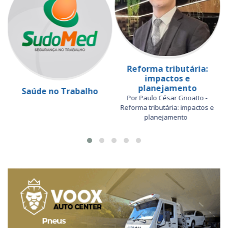
Reforma tributária:
impactos e
planejamento
Saúde no Trabalho
Por Paulo César Gnoatto -
Reforma tributária: impactos e
planejamento