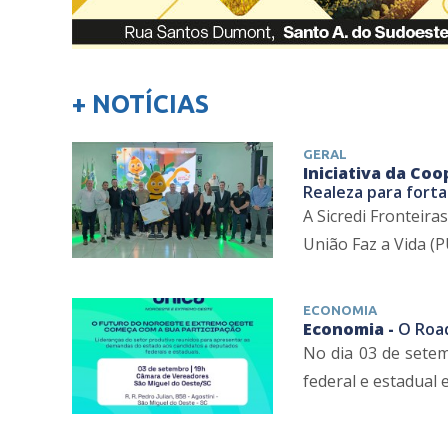
+ NOTÍCIAS
GERAL
Iniciativa da Coo
Realeza para forta
A Sicredi Fronteir
União Faz a Vida (P
ECONOMIA
Economia -
O Roa
No dia 03 de setem
federal e estadual 