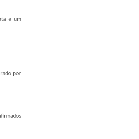
leta e um
trado por
nfirmados