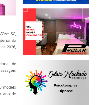
 VOA+ SC,
terior da
 de 2026,
ional de
 passagem
 O modelo
ro ano de