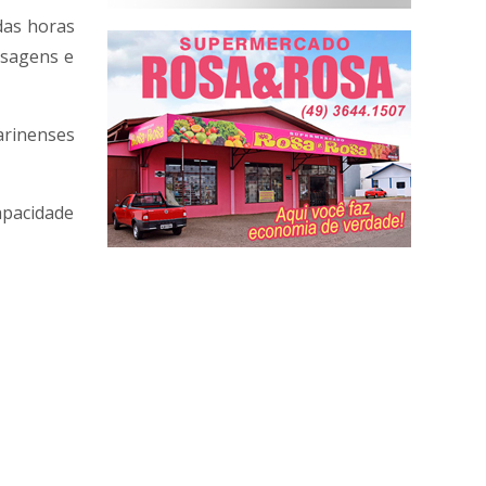
das horas
ssagens e
arinenses
apacidade