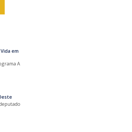
 Vida em
rograma A
Oeste
 deputado