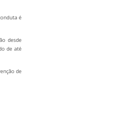
conduta é
vão desde
do de até
venção de