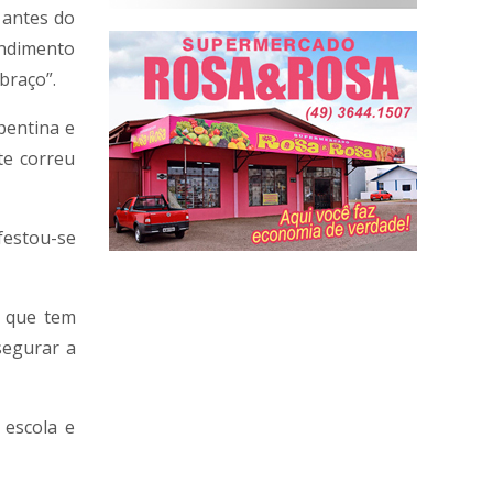
 antes do
endimento
braço”.
pentina e
te correu
festou-se
, que tem
segurar a
 escola e