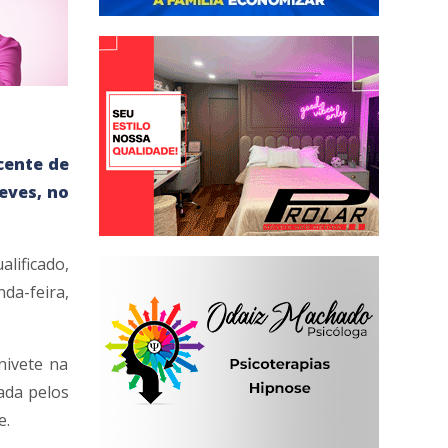
cente de
eves, no
lificado,
nda-feira,
nivete na
ada pelos
e.