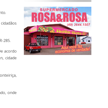
nto.
 cidadãos
R-285.
De acordo
n, cidade
nteiriça,
ndo, onde