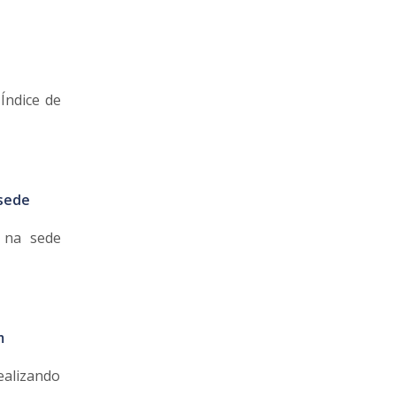
Índice de
 sede
r na sede
m
ealizando