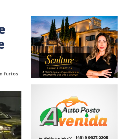
e
e
m furtos