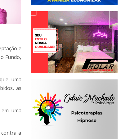
ceptação e
so Fundo,
 que uma
bidos, as
do em uma
 contra a