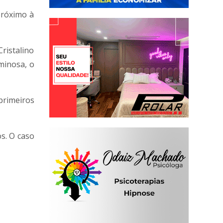
próximo à
istalino
minosa, o
primeiros
os. O caso