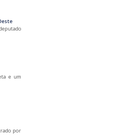
Oeste
 deputado
leta e um
trado por