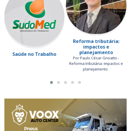
Reforma tributária:
impactos e
planejamento
Saúde no Trabalho
Por Paulo César Gnoatto -
Reforma tributária: impactos e
planejamento