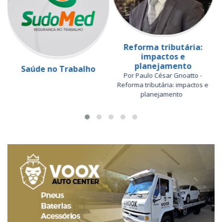
Reforma tributária:
impactos e
planejamento
Saúde no Trabalho
Por Paulo César Gnoatto -
Reforma tributária: impactos e
planejamento