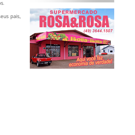
s.
eus pais,