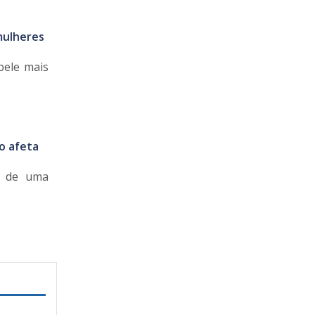
mulheres
pele mais
o afeta
à de uma