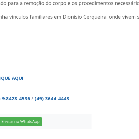
onado para a remoção do corpo e os procedimentos necessário
nha vínculos familiares em Dionísio Cerqueira, onde vivem s
IQUE AQUI
) 9.8428-4536
/
(49) 3644-4443
Enviar no WhatsApp