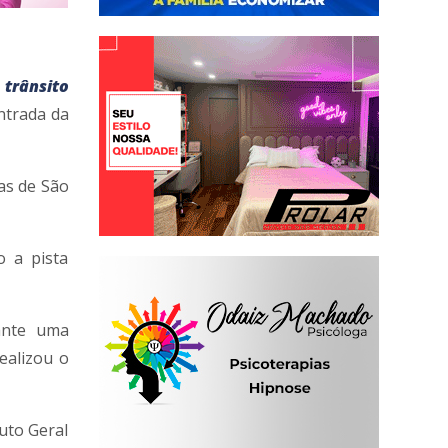
trânsito
ntrada da
as de São
o a pista
ante uma
ealizou o
tuto Geral