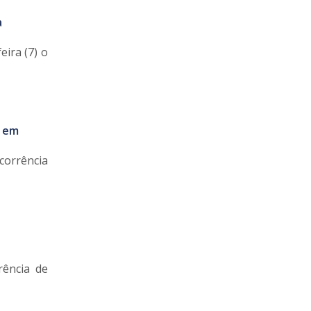
a
ira (7) o
a em
corrência
rência de