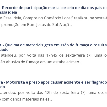
 -
Recorde de participação marca sorteio de dia dos pais d
ssa ideia
 Essa Ideia, Compre no Comércio Local” realizou na sexta-fe
 promoção em Bom Jesus do Sul. A açã ...
o -
Queima de materiais gera emissão de fumaça e result
ciado
 atendeu, por volta das 17h45 de sexta-feira (7), uma o
são abusiva de fumaça em um estabelecimen ...
a -
Motorista é preso após causar acidente e ser flagrado
ado
atendeu, por volta das 12h de sexta-feira (7), uma ocor
o com danos materiais na es ...