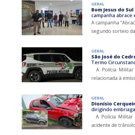
GERAL
Bom Jesus do Sul
campanha abrace e
A campanha “Abrace
segundo sorteio da
GERAL
São José do Cedr
Termo Circunstan
A Polícia Militar
relacionada à emis
GERAL
Dionísio Cerqueir
dirigindo embriag
A Polícia Militar 
acidente de trânsit