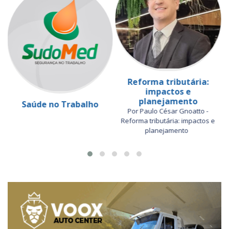
Reforma tributária:
impactos e
planejamento
Saúde no Trabalho
Por Paulo César Gnoatto -
Reforma tributária: impactos e
planejamento