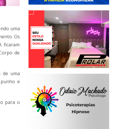
lvendo uma
mento. Os
, ficaram
Corpo de
es de uma
, punho e
do para o