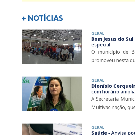
+ NOTÍCIAS
GERAL
Bom Jesus do Sul
especial
O município de B
promoveu nesta quar
GERAL
Dionísio Cerqueir
com horário ampli
A Secretaria Munic
Multivacinação, que
GERAL
Saúde -
Anvisa po