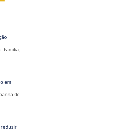
ção
Família,
ro em
mpanha de
reduzir