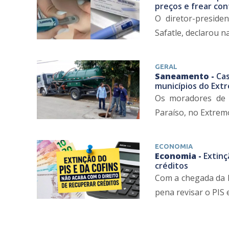
preços e frear co
O diretor-presiden
Safatle, declarou na
GERAL
Saneamento -
Cas
municípios do Ex
Os moradores de 
Paraíso, no Extremo
ECONOMIA
Economia -
Extinç
créditos
Com a chegada da R
pena revisar o PIS 