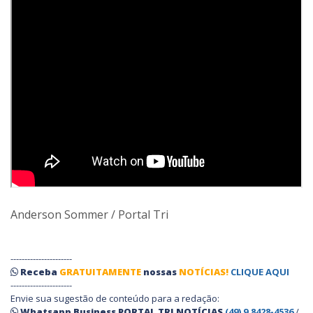
Anderson Sommer / Portal Tri
----------------------
Receba
GRATUITAMENTE
nossas
NOTÍCIAS!
CLIQUE AQUI
----------------------
Envie sua sugestão de conteúdo para a redação:
Whatsapp Business PORTAL TRI NOTÍCIAS
(49) 9.8428-4536
/