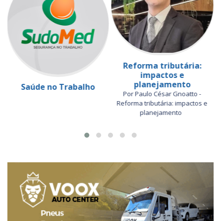
Reforma tributária:
impactos e
planejamento
Saúde no Trabalho
Por Paulo César Gnoatto -
Reforma tributária: impactos e
planejamento