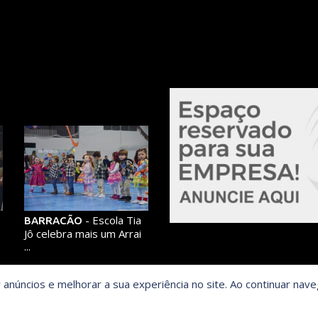
s
- Escola Tia
BARRACÃO
Jô celebra mais um Arrai
...
anúncios e melhorar a sua experiência no site. Ao continuar na
VER TODOS