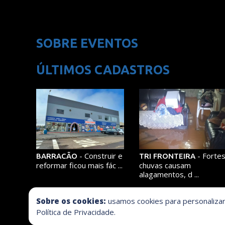
SOBRE EVENTOS
ÚLTIMOS CADASTROS
- Construir e
- Forte
BARRACÃO
TRI FRONTEIRA
reformar ficou mais fác ...
chuvas causam
alagamentos, d ...
Sobre os cookies:
usamos cookies para personalizar 
Política de Privacidade.