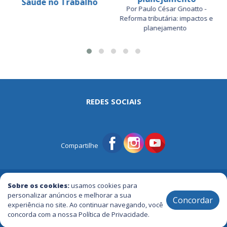
Saúde no Trabalho
Por Paulo César Gnoatto -
Reforma tributária: impactos e
planejamento
REDES SOCIAIS
Compartilhe
© Portal Tri | Notícias - Publicidade - Entretenimento e Muito mais
Sobre os cookies:
usamos cookies para
personalizar anúncios e melhorar a sua
Concordar
experiência no site. Ao continuar navegando, você
2005 / 2026 ® Todos os Direitos Reservados
concorda com a nossa Política de Privacidade.
ATENDIMENTO +55 (49) 3644.4443