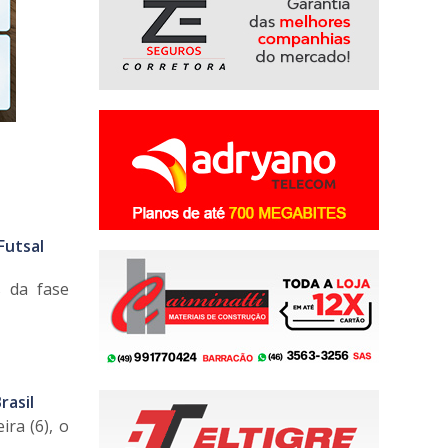
Futsal
s da fase
rasil
ira (6), o