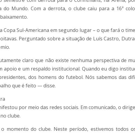
 semestre com derrota para o Corinthians, na Arena, por
pa do Mundo. Com a derrota, o clube caiu para a 16ª col
ebaixamento.
a Copa Sul-Americana em segundo lugar – o que fará o time
 oitavas. Perguntado sobre a situação de Luís Castro, Dutra
êmio.
lutamente claro que não existe nenhuma perspectiva de m
m apoio e um respaldo institucional. Quando eu digo institu
-presidentes, dos homens do futebol. Nós sabemos das difi
lho que é feito — disse.
tra
estou por meio das redes sociais. Em comunicado, o dirige
no clube.
o momento do clube. Neste período, estivemos todos os