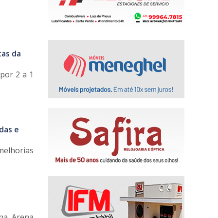
tas da
por 2 a 1
das e
melhorias
 na Arena