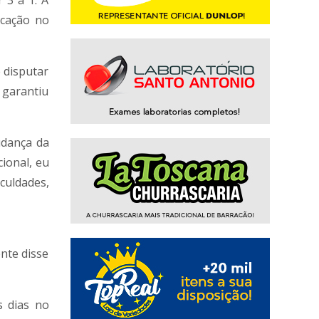
 3 a 1. A
ocação no
 disputar
 garantiu
udança da
cional, eu
culdades,
nte disse
 dias no