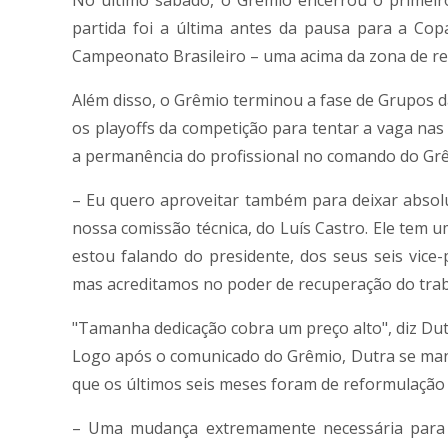
No último sábado, o Grêmio encerrou o primeiro
partida foi a última antes da pausa para a Co
Campeonato Brasileiro – uma acima da zona de r
Além disso, o Grêmio terminou a fase de Grupos d
os playoffs da competição para tentar a vaga nas
a permanência do profissional no comando do Gr
– Eu quero aproveitar também para deixar abso
nossa comissão técnica, do Luís Castro. Ele tem u
estou falando do presidente, dos seus seis vice
mas acreditamos no poder de recuperação do traba
"Tamanha dedicação cobra um preço alto", diz Du
Logo após o comunicado do Grêmio, Dutra se manif
que os últimos seis meses foram de reformulação 
– Uma mudança extremamente necessária para 