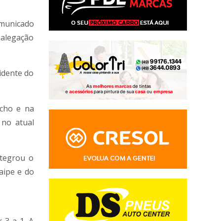
municado
 alegação
idente do
cho e na
 no atual
ntegrou o
aipe e do