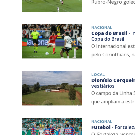
Rubro-Negro goleou 
NACIONAL
Copa do Brasil -
I
Copa do Brasil
O Internacional es
pelo Corinthians, na
LOCAL
Dionísio Cerqueir
vestiários
O campo da Linha S
que ampliam a estru
NACIONAL
Futebol -
Fortalez
O Fortaleza venceu