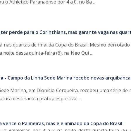
o Athletico Paranaense por 4 a 0, no Ba ...
nter perde para o Corinthians, mas garante vaga nas quar
tá nas quartas de final da Copa do Brasil. Mesmo derrotado 
 noite desta quinta-feira (6), na Neo Quí ...
a -
Campo da Linha Sede Marina recebe novas arquibanca
ede Marina, em Dionísio Cerqueira, recebeu uma série de 
tura destinada à prática esportiva ...
a vence o Palmeiras, mas é eliminado da Copa do Brasil
 o Palmeiras por 3 a 2 na noite desta quarta-feira (5),