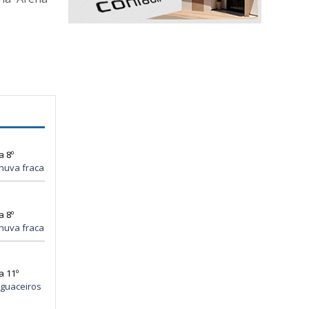
a 8º
huva fraca
a 8º
huva fraca
a 11º
guaceiros