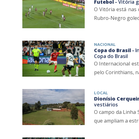
Futebol -
Vitória 
O Vitória está nas 
Rubro-Negro goleou 
NACIONAL
Copa do Brasil -
I
Copa do Brasil
O Internacional es
pelo Corinthians, na
LOCAL
Dionísio Cerqueir
vestiários
O campo da Linha S
que ampliam a estru