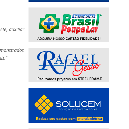
te, auxiliar
emonstrados
is."