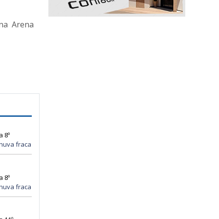
 na Arena
a 8º
huva fraca
a 8º
huva fraca