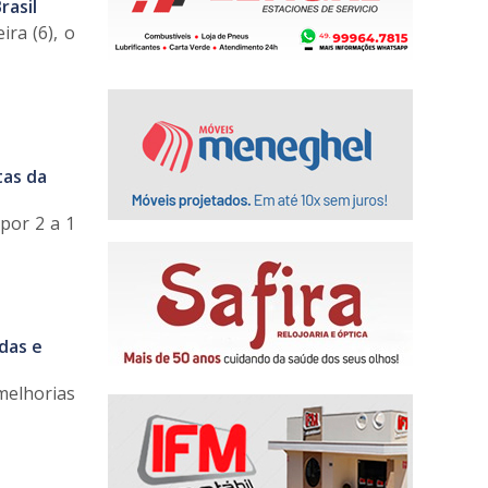
rasil
ira (6), o
tas da
por 2 a 1
das e
melhorias