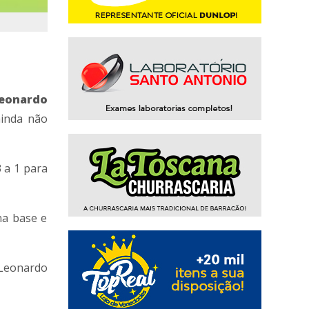
Leonardo
ainda não
 a 1 para
na base e
 Leonardo