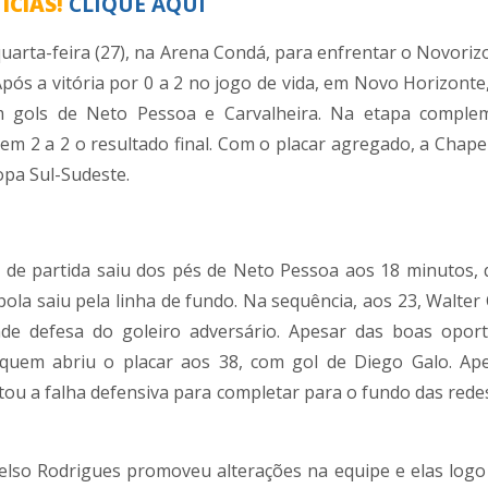
ÍCIAS!
CLIQUE AQUI
arta-feira (27), na Arena Condá, para enfrentar o Novoriz
Após a vitória por 0 a 2 no jogo de vida, em Novo Horizonte
m gols de Neto Pessoa e Carvalheira. Na etapa comple
m 2 a 2 o resultado final. Com o placar agregado, a Chape
Copa Sul-Sudeste.
l de partida saiu dos pés de Neto Pessoa aos 18 minutos,
 bola saiu pela linha de fundo. Na sequência, aos 23, Walter 
de defesa do goleiro adversário. Apesar das boas opor
 quem abriu o placar aos 38, com gol de Diego Galo. Ap
ou a falha defensiva para completar para o fundo das redes
elso Rodrigues promoveu alterações na equipe e elas logo