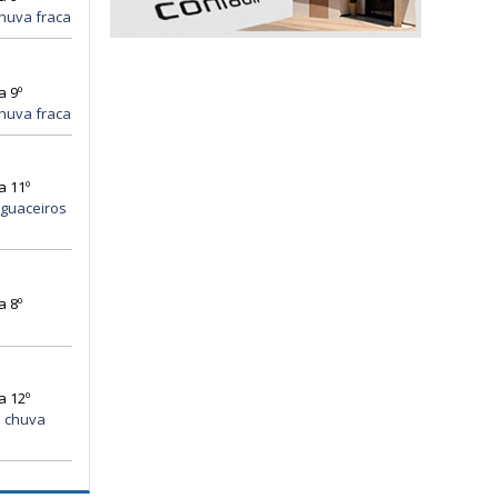
huva fraca
a 9º
huva fraca
a 11º
guaceiros
a 8º
a 12º
 chuva