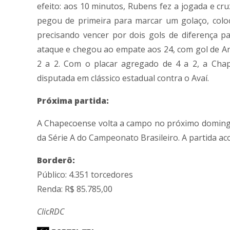
efeito: aos 10 minutos, Rubens fez a jogada e cr
pegou de primeira para marcar um golaço, colo
precisando vencer por dois gols de diferença pa
ataque e chegou ao empate aos 24, com gol de Ant
2 a 2. Com o placar agregado de 4 a 2, a Cha
disputada em clássico estadual contra o Avaí.
Próxima partida:
A Chapecoense volta a campo no próximo domingo 
da Série A do Campeonato Brasileiro. A partida ac
Borderô:
Público: 4.351 torcedores
Renda: R$ 85.785,00
ClicRDC