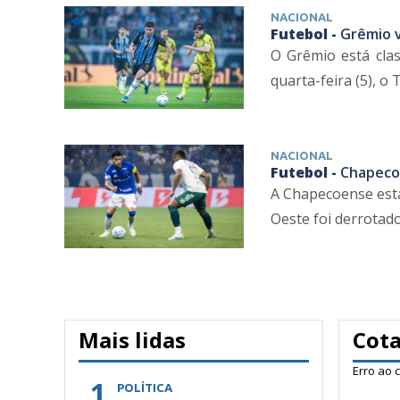
NACIONAL
Futebol -
Grêmio v
O Grêmio está clas
quarta-feira (5), o 
NACIONAL
Futebol -
Chapecoe
A Chapecoense está 
Oeste foi derrotado 
Mais lidas
Cot
Erro ao 
1
POLÍTICA