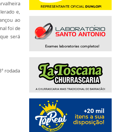
rvalheira
lerado e,
lançou ao
al foi de
 que será
8ª rodada