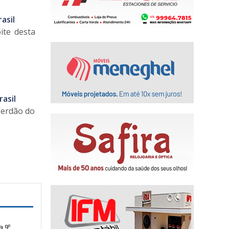
asil
ite desta
asil
 Verdão do
a 9º