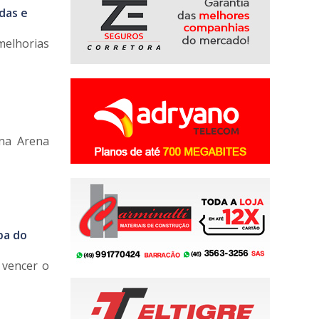
das e
melhorias
 na Arena
pa do
o vencer o