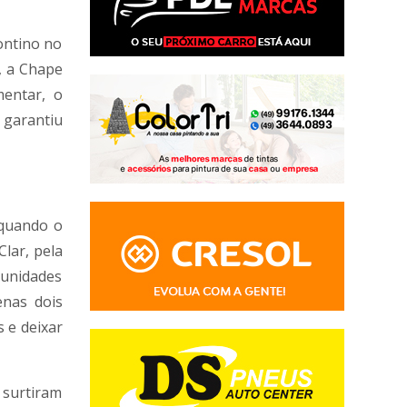
ontino no
, a Chape
mentar, o
 garantiu
 quando o
Clar, pela
tunidades
enas dois
 e deixar
 surtiram