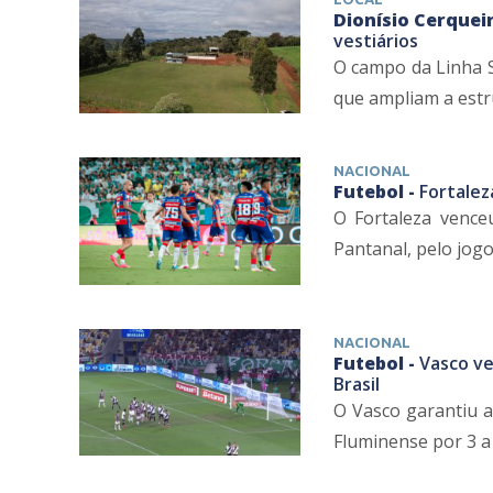
Dionísio Cerqueir
vestiários
O campo da Linha S
que ampliam a estru
NACIONAL
Futebol -
Fortalez
O Fortaleza venceu
Pantanal, pelo jogo 
NACIONAL
Futebol -
Vasco ve
Brasil
O Vasco garantiu a 
Fluminense por 3 a 1