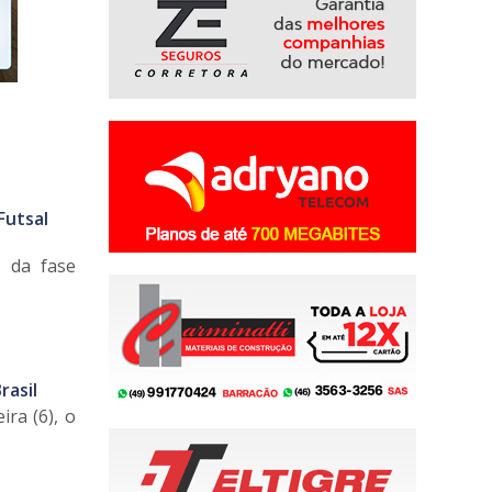
Futsal
s da fase
rasil
ira (6), o