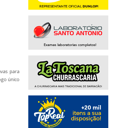
avas para
ogo único