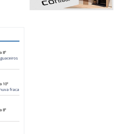
a 8º
guaceiros
a 10º
huva fraca
a 8º