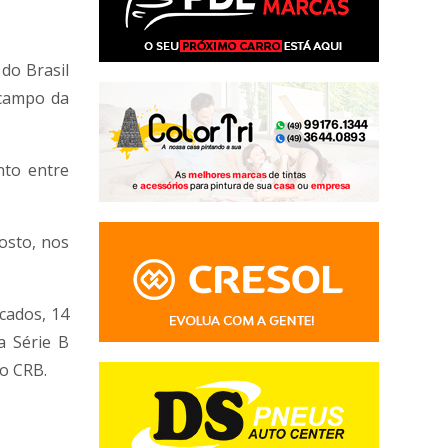
 do Brasil
 campo da
nto entre
gosto, nos
cados, 14
a Série B
 o
CRB
.