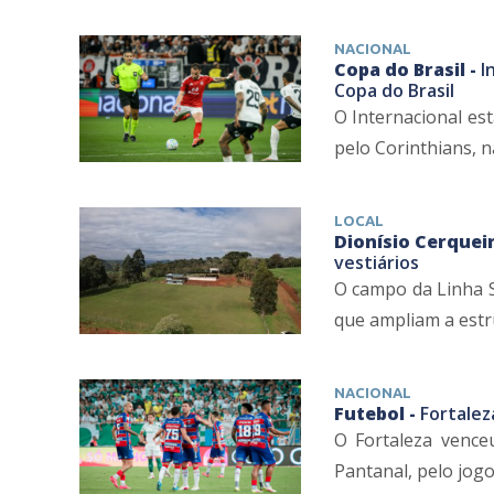
NACIONAL
Copa do Brasil -
I
Copa do Brasil
O Internacional es
pelo Corinthians, na
LOCAL
Dionísio Cerqueir
vestiários
O campo da Linha S
que ampliam a estru
NACIONAL
Futebol -
Fortalez
O Fortaleza venceu
Pantanal, pelo jogo 