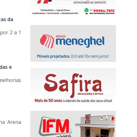
tas da
por 2 a 1
das e
melhorias
 na Arena