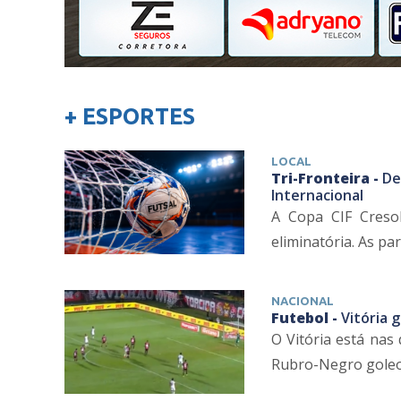
+ ESPORTES
LOCAL
Tri-Fronteira -
De
Internacional
A Copa CIF Cresol
eliminatória. As pa
NACIONAL
Futebol -
Vitória 
O Vitória está nas 
Rubro-Negro goleou 