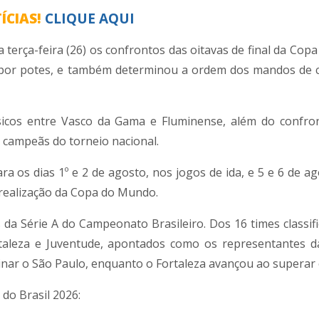
ÍCIAS!
CLIQUE AQUI
 terça-feira (26) os confrontos das oitavas de final da Copa
são por potes, e também determinou a ordem dos mandos de
sicos entre
Vasco da Gama
e
Fluminense
, além do confro
e campeãs do torneio nacional.
ara os dias 1º e 2 de agosto, nos jogos de ida, e 5 e 6 de a
 realização da Copa do Mundo.
a Série A do Campeonato Brasileiro. Dos 16 times classifi
taleza
e
Juventude
, apontados como os representantes d
inar o
São Paulo
, enquanto o Fortaleza avançou ao superar
 do Brasil 2026: