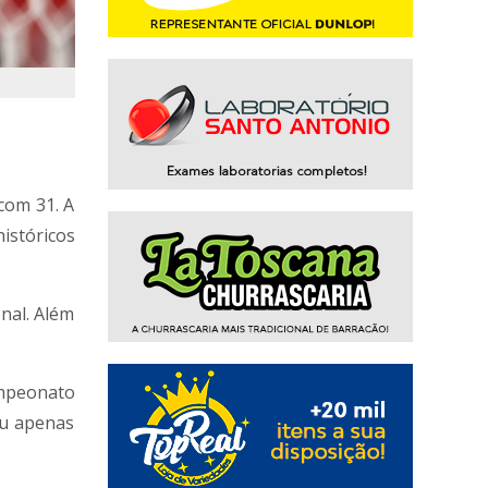
com 31. A
istóricos
nal. Além
ampeonato
eu apenas