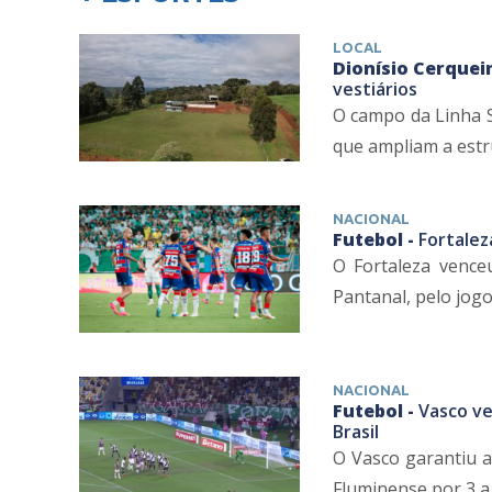
LOCAL
Dionísio Cerqueir
vestiários
O campo da Linha S
que ampliam a estru
NACIONAL
Futebol -
Fortalez
O Fortaleza venceu
Pantanal, pelo jogo 
NACIONAL
Futebol -
Vasco ve
Brasil
O Vasco garantiu a 
Fluminense por 3 a 1