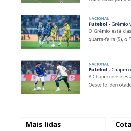
NACIONAL
Futebol -
Grêmio v
O Grêmio está clas
quarta-feira (5), o 
NACIONAL
Futebol -
Chapecoe
A Chapecoense está 
Oeste foi derrotado 
Mais lidas
Cot