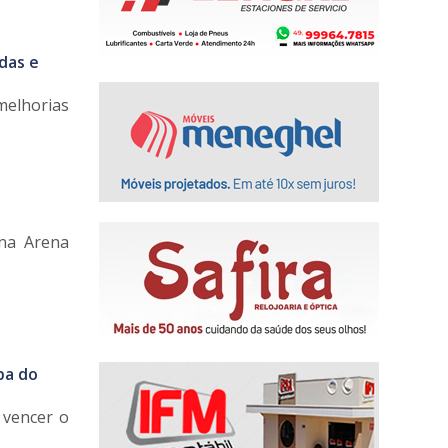
das e
melhorias
 na Arena
pa do
o vencer o