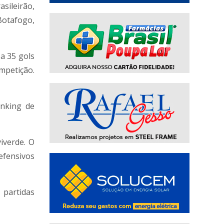
sileirão,
Botafogo
,
a 35 gols
mpetição.
nking de
iverde. O
efensivos
 partidas