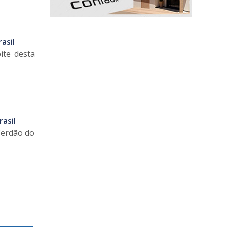
asil
ite desta
asil
 Verdão do