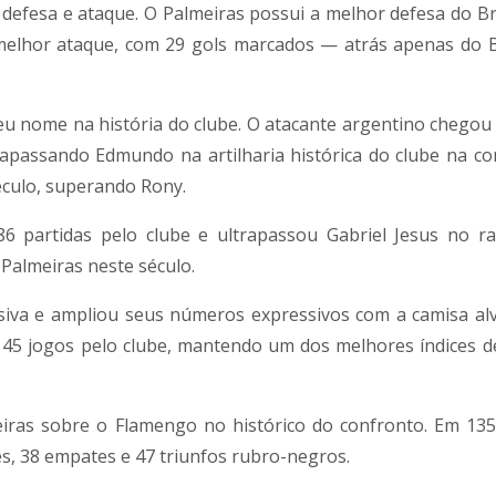
defesa e ataque. O Palmeiras possui a melhor defesa do Bra
melhor ataque, com 29 gols marcados — atrás apenas do
u nome na história do clube. O atacante argentino chegou 
trapassando
Edmundo
na artilharia histórica do clube na co
éculo, superando
Rony
.
 86 partidas pelo clube e ultrapassou
Gabriel Jesus
no ra
Palmeiras neste século.
siva e ampliou seus números expressivos com a camisa alv
 45 jogos pelo clube, mantendo um dos melhores índices d
iras sobre o Flamengo no histórico do confronto. Em 135
es, 38 empates e 47 triunfos rubro-negros.