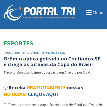
Menu
PORTAL TV
EVENTOS
CLASSIFICADOS
ESPORTES
JOGOU BEM -
NACIONAL
- 15/05/2026 08:27
Grêmio aplica goleada no Confiança-SE
e chega às oitavas da Copa do Brasil
Tricolor derrotou o time adversário em Aracaju por 3 a 0
Receba
GRATUITAMENTE
nossas
NOTÍCIAS!
CLIQUE AQUI
O Grêmio carimbou vaga às oitavas de final da Copa do